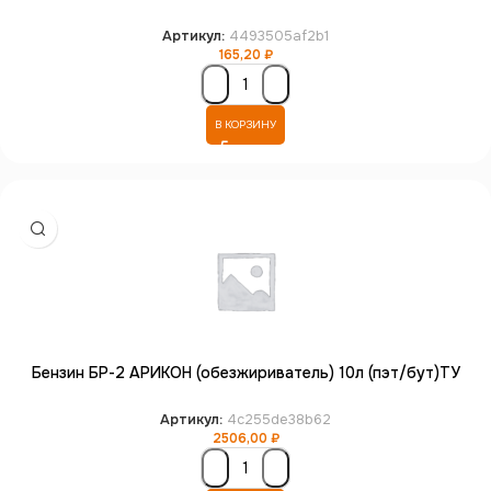
Артикул:
4493505af2b1
165,20
₽
В КОРЗИНУ
Бензин БР-2 АРИКОН (обезжириватель) 10л (пэт/бут)ТУ
Артикул:
4c255de38b62
2506,00
₽