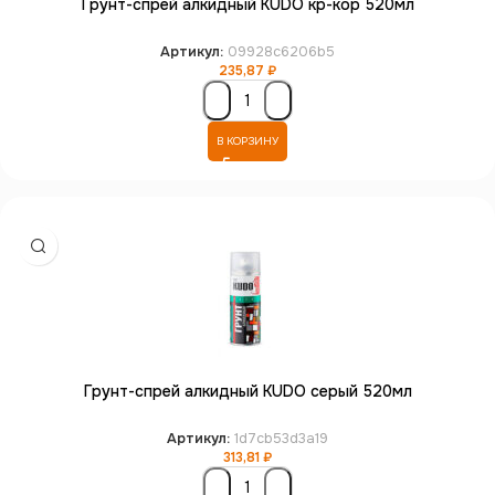
Грунт-спрей алкидный KUDO кр-кор 520мл
Артикул:
09928c6206b5
235,87
₽
В КОРЗИНУ
Грунт-спрей алкидный KUDO серый 520мл
Артикул:
1d7cb53d3a19
313,81
₽