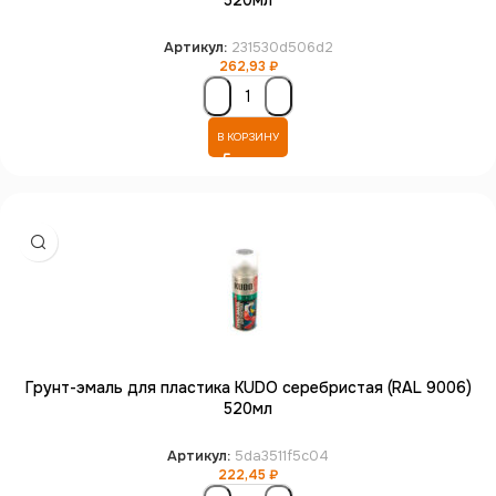
520мл
Артикул:
231530d506d2
262,93
₽
В КОРЗИНУ
Грунт-эмаль для пластика KUDO серебристая (RAL 9006)
520мл
Артикул:
5da3511f5c04
222,45
₽