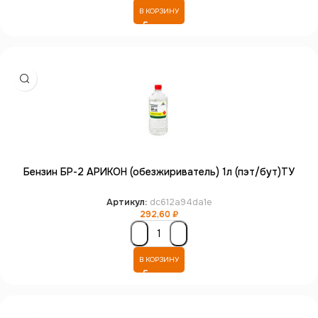
В КОРЗИНУ
Бензин БР-2 АРИКОН (обезжириватель) 1л (пэт/бут)ТУ
Артикул:
dc612a94da1e
292,60
₽
В КОРЗИНУ