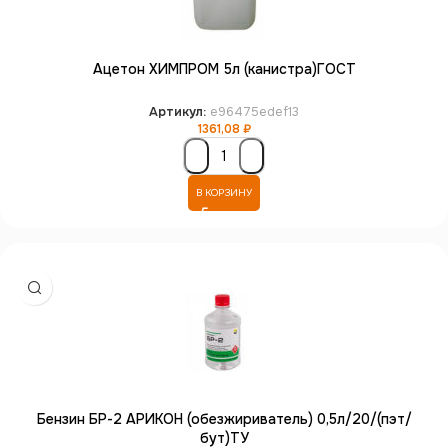
Ацетон ХИМПРОМ 5л (канистра)ГОСТ
Артикул:
e96475edef13
1361,08
₽
В КОРЗИНУ
Бензин БР-2 АРИКОН (обезжириватель) 0,5л/20/(пэт/
бут)ТУ