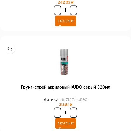
242,93
₽
В КОРЗИНУ
Грунт-спрей акриловый KUDO серый 520мл
Артикул:
6f7147fda590
313,81
₽
В КОРЗИНУ