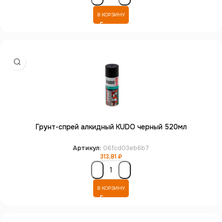
В КОРЗИНУ
Грунт-спрей алкидный KUDO черный 520мл
Артикул:
06fcd03eb6b7
313,81
₽
В КОРЗИНУ