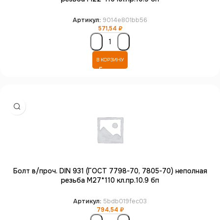
Артикул:
9014e801bb56
571,54
₽
В КОРЗИНУ
Болт в/проч. DIN 931 (ГОСТ 7798-70, 7805-70) неполная
резьба М27*110 кл.пр.10.9 бп
Артикул:
5bdb019fec03
794,54
₽