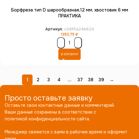
Борфреза тип D шарообразная,12 мм, хвостовик 6 мм
ПРАКТИКА
Артикул:
c3d95a24b624
1353,75
₽
В КОРЗИНУ
1
2
3
4
…
37
38
39
→
Просто оставьте заявку
Оставьте свои контактные данные и комментарий.
Ваши данные сохранены в соответствии с
политикой конфиденциальности сайта.
Менеджер свяжется с вами в рабочее время и оформит
заказ.