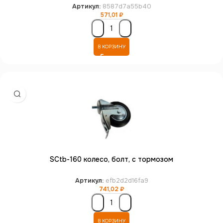
Артикул:
8587d7a55b40
571,01
₽
В КОРЗИНУ
SCtb-160 колесо, болт, с тормозом
Артикул:
efb2d2d16fa9
741,02
₽
В КОРЗИНУ