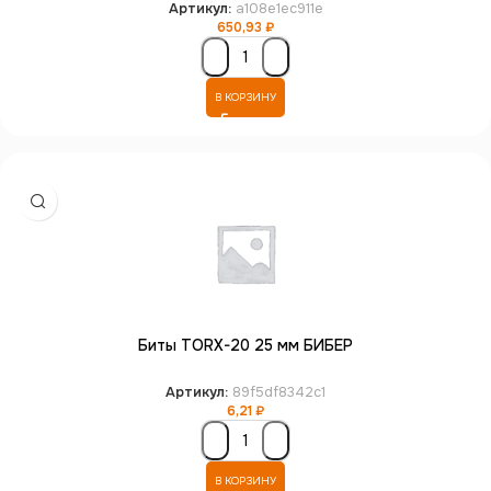
Артикул:
a108e1ec911e
650,93
₽
В КОРЗИНУ
Биты TORX-20 25 мм БИБЕР
Артикул:
89f5df8342c1
6,21
₽
В КОРЗИНУ