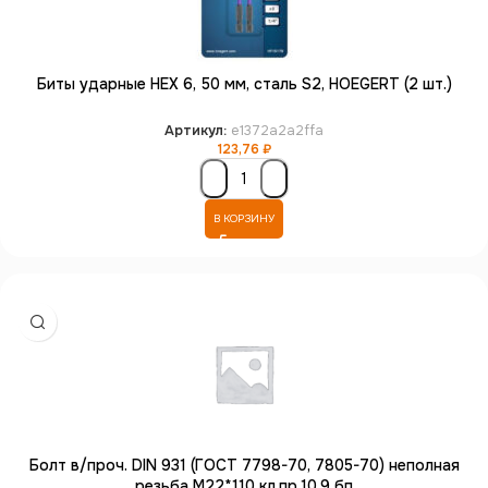
Биты ударные HEX 6, 50 мм, сталь S2, HOEGERT (2 шт.)
Артикул:
e1372a2a2ffa
123,76
₽
В КОРЗИНУ
Болт в/проч. DIN 931 (ГОСТ 7798-70, 7805-70) неполная
резьба М22*110 кл.пр.10.9 бп