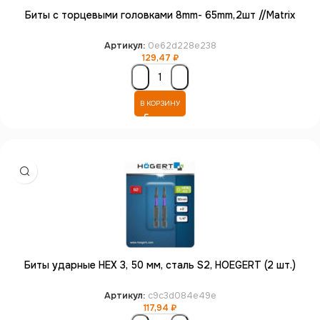
Биты с торцевыми головками 8mm- 65mm,2шт //Matrix
Артикул:
0e62d228e238
129,47
₽
В КОРЗИНУ
Биты ударные HEX 3, 50 мм, сталь S2, HOEGERT (2 шт.)
Артикул:
c9c3d084e49e
117,94
₽