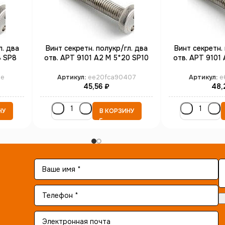
л. два
Винт секретн. полукр/гл. два
Винт секретн. 
8 SP8
отв. АРТ 9101 А2 M 5*20 SP10
отв. АРТ 9101 
(100)
(1
ee
Артикул:
ee20fca90407
Артикул:
e
45,56
₽
48,
НУ
В КОРЗИНУ