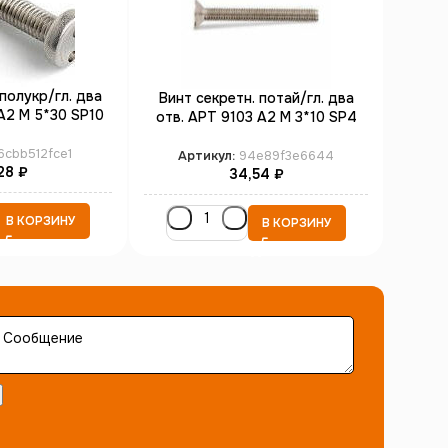
полукр/гл. два
Винт секретн. потай/гл. два
Винт
А2 M 5*30 SP10
отв. АРТ 9103 А2 M 3*10 SP4
отв.
00)
(100)
6cbb512fce1
Артикул:
94e89f3e6644
Ар
28
₽
34,54
₽
В КОРЗИНУ
В КОРЗИНУ