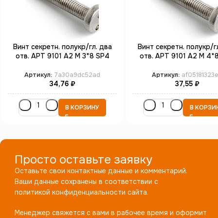
Винт секретн. полукр/гл. два
Винт секретн. полукр/г
отв. АРТ 9101 А2 M 3*8 SP4
отв. АРТ 9101 А2 M 4*
(100)
(100)
Артикул:
7a30a9dc52ad
Артикул:
af05181323
34,76
₽
37,55
₽
В КОРЗИНУ
В КОРЗИ
Просто оставьте заявку
Оставьте свои контактные данные и комментарий.
Ваши данные сохранены в соответствии с
политикой конфиденциальности сайта.
Менеджер свяжется с вами в рабочее время и оформит