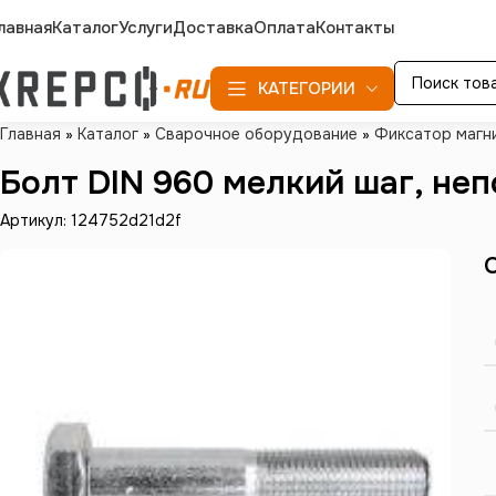
лавная
Каталог
Услуги
Доставка
Оплата
Контакты
КАТЕГОРИИ
Главная
»
Каталог
»
Сварочное оборудование
»
Фиксатор магн
Болт DIN 960 мелкий шаг, непо
Артикул: 124752d21d2f