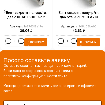
Винт секретн. полукр/гл.
Винт секретн. полукр/гл.
два отв. АРТ 9101 А2 M
два отв. АРТ 9101 А2 M
4*12 SP8 (100)
4*25 SP8 (100)
Артикул:
1e376318e17e
Артикул:
ef3d8c69bef0
39,06
₽
43,63
₽
В КОРЗИНУ
В КОРЗИНУ
Просто оставьте заявку
Оставьте свои контактные данные и комментарий.
Ваши данные сохранены в соответствии с
политикой конфиденциальности сайта.
Менеджер свяжется с вами в рабочее время и оформит
заказ.