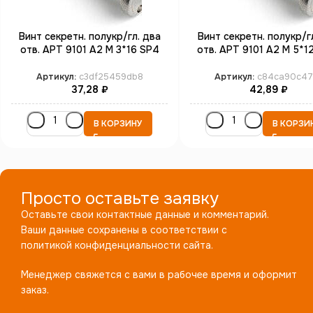
Винт секретн. полукр/гл. два
Винт секретн. полукр/г
отв. АРТ 9101 А2 M 3*16 SP4
отв. АРТ 9101 А2 M 5*1
(100)
(100)
Артикул:
c3df25459db8
Артикул:
c84ca90c47
37,28
₽
42,89
₽
В КОРЗИНУ
В КОРЗИ
Просто оставьте заявку
Оставьте свои контактные данные и комментарий.
Ваши данные сохранены в соответствии с
политикой конфиденциальности сайта.
Менеджер свяжется с вами в рабочее время и оформит
заказ.