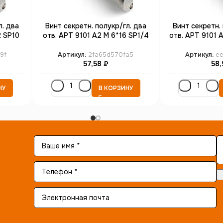
л. два
Винт секретн. полукр/гл. два
Винт секретн. 
2 SP10
отв. АРТ 9101 А2 M 6*16 SP1/4
отв. АРТ 9101 
(100)
(1
9f
Артикул:
2fa65d570fa5
Артикул:
e
57,58
₽
58,
НУ
В КОРЗИНУ