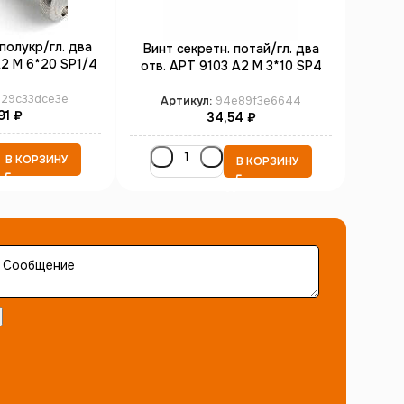
полукр/гл. два
Винт секретн. потай/гл. два
Винт
А2 M 6*20 SP1/4
отв. АРТ 9103 А2 M 3*10 SP4
отв.
00)
(100)
e29c33dce3e
Артикул:
94e89f3e6644
А
91
₽
34,54
₽
В КОРЗИНУ
В КОРЗИНУ