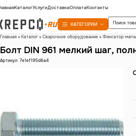
лавная
Каталог
Услуги
Доставка
Оплата
Контакты
КАТЕГОРИИ
Главная
»
Каталог
»
Сварочное оборудование
»
Фиксатор магн
Болт DIN 961 мелкий шаг, полн
Артикул: 7e1ef195d6a4