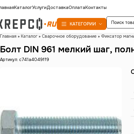
лавная
Каталог
Услуги
Доставка
Оплата
Контакты
КАТЕГОРИИ
Главная
»
Каталог
»
Сварочное оборудование
»
Фиксатор магн
Болт DIN 961 мелкий шаг, полн
Артикул: c741a4049ff9