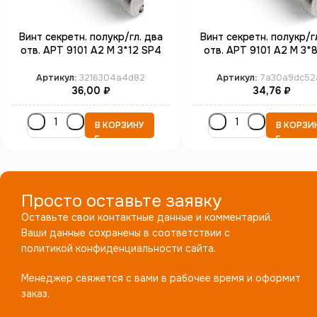
Винт секретн. полукр/гл. два
Винт секретн. полукр/г
отв. АРТ 9101 А2 M 3*12 SP4
отв. АРТ 9101 А2 M 3*
(100)
(100)
Артикул:
3216304a4d82
Артикул:
7a30a9dc52
36,00
₽
34,76
₽
В КОРЗИНУ
В КОРЗИ
Просто оставьте заявку
Оставьте свои контактные данные и комментарий.
Ваши данные сохранены в соответствии с
политикой конфиденциальности сайта.
Менеджер свяжется с вами в рабочее время и оформит
заказ.