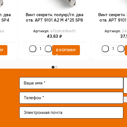
л. два
Винт секретн. полукр/гл. два
Винт секретн. 
8 SP4
отв. АРТ 9101 А2 M 4*25 SP8
отв. АРТ 9101
(100)
(1
ad
Артикул:
ef3d8c69bef0
Артикул:
24
43,63
₽
37,
НУ
В КОРЗИНУ