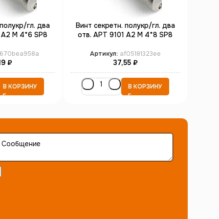
полукр/гл. два
Винт секретн. полукр/гл. два
Винт 
 А2 M 4*6 SP8
отв. АРТ 9101 А2 M 4*8 SP8
отв. 
00)
(100)
670bea958a
Артикул:
af05181323ee
А
19
₽
37,55
₽
В КОРЗИНУ
В КОРЗИНУ