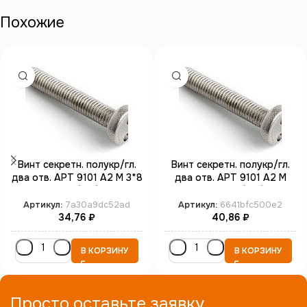
Похожие
Винт секретн. полукр/гл.
Винт секретн. полукр/гл.
два отв. АРТ 9101 А2 M 3*8
два отв. АРТ 9101 А2 M
SP4 (100)
4*16 SP8 (100)
Артикул:
7a30a9dc52ad
Артикул:
6641bfc500e2
34,76
₽
40,86
₽
В КОРЗИНУ
В КОРЗИНУ
Просто оставьте заявку