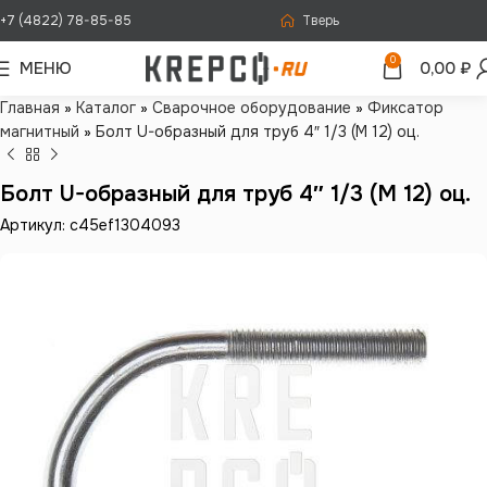
+7 (4822) 78-85-85
Тверь
0
МЕНЮ
0,00
₽
Главная
»
Каталог
»
Сварочное оборудование
»
Фиксатор
магнитный
»
Болт U-образный для труб 4″ 1/3 (М 12) оц.
Болт U-образный для труб 4″ 1/3 (М 12) оц.
Артикул: c45ef1304093