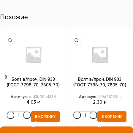
Похожие
Болт в/проч. DIN 933
Болт в/проч. DIN 933
(ГОСТ 7798-70, 7805-70)
(ГОСТ 7798-70, 7805-70)
полная резьба М3*6 кл.пр.
полная резьба М6*30 кл.пр.
8.8 цинк
10.9 цинк
Артикул:
efd3b05c4334
Артикул:
fff9d71083fc
4,05
₽
2,30
₽
В КОРЗИНУ
В КОРЗИНУ