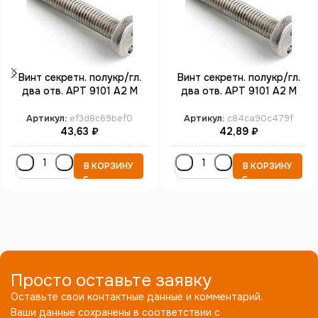
Винт секретн. полукр/гл.
Винт секретн. полукр/гл.
два отв. АРТ 9101 А2 M
два отв. АРТ 9101 А2 M
4*25 SP8 (100)
5*12 SP10 (100)
Артикул:
ef3d8c69bef0
Артикул:
c84ca90c479f
43,63
₽
42,89
₽
В КОРЗИНУ
В КОРЗИНУ
Просто оставьте заявку
Оставьте свои контактные данные и комментарий.
Ваши данные сохранены в соответствии с