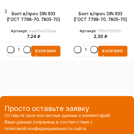
Болт в/проч. DIN 933
Болт в/проч. DIN 933
(ГОСТ 7798-70, 7805-70)
(ГОСТ 7798-70, 7805-70)
полная резьба М3*30 кл.пр.
полная резьба М6*30 кл.пр.
8.8 цинк
10.9 цинк
Артикул:
ead45af2faaa
Артикул:
fff9d71083fc
7,24
₽
2,30
₽
В КОРЗИНУ
В КОРЗИНУ
Просто оставьте заявку
Оставьте свои контактные данные и комментарий.
Ваши данные сохранены в соответствии с
политикой конфиденциальности сайта.