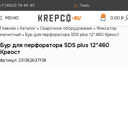
+7 (4822) 78-85-85
Тверь
0
МЕНЮ
0,00
₽
Главная
»
Каталог
»
Сварочное оборудование
»
Фиксатор
магнитный
»
Бур для перфоратора SDS plus 12*460 Креост
Бур для перфоратора SDS plus 12*460
Креост
Артикул: 231362b37f38