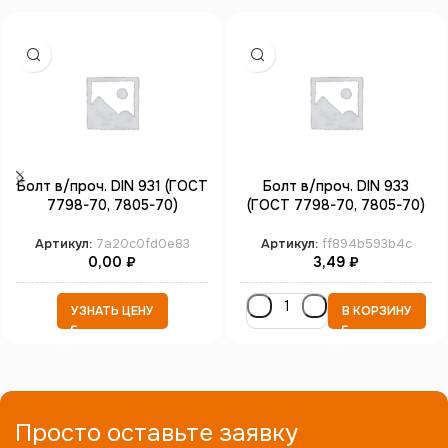
Болт в/проч. DIN 931 (ГОСТ
Болт в/проч. DIN 933
7798-70, 7805-70)
(ГОСТ 7798-70, 7805-70)
неполная резьба М20*90
полная резьба М3*20
кл.пр. 12.9 б/п
кл.пр.8.8 цинк
Артикул:
7a20c0fd0e83
Артикул:
ff894b593b4c
0,00
₽
3,49
₽
УЗНАТЬ ЦЕНУ
В КОРЗИНУ
Просто оставьте заявку