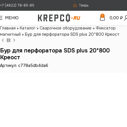
+7 (4822) 78-85-85
Тверь
0
МЕНЮ
0,00
₽
Главная
»
Каталог
»
Сварочное оборудование
»
Фиксатор
магнитный
»
Бур для перфоратора SDS plus 20*800 Креост
Бур для перфоратора SDS plus 20*800
Креост
Артикул: c778a5db4da6