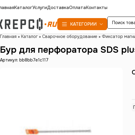
лавная
Каталог
Услуги
Доставка
Оплата
Контакты
КАТЕГОРИИ
Главная
»
Каталог
»
Сварочное оборудование
»
Фиксатор магн
Бур для перфоратора SDS plu
Артикул: bb8bb7e1c117