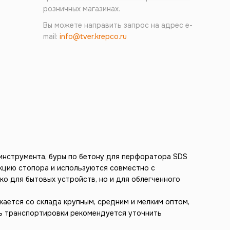
розничных магазинах.
Вы можете направить запрос на адрес e-
mail:
info@tver.krepco.ru
инструмента, буры по бетону для перфоратора SDS
нкцию стопора и используются совместно с
о для бытовых устройств, но и для облегченного
ается со склада крупным, средним и мелким оптом,
ть транспортировки рекомендуется уточнить