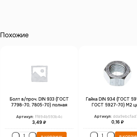
Похожие
Болт в/проч. DIN 933 (ГОСТ
Гайка DIN 934 (ГОСТ 59
7798-70, 7805-70) полная
ГОСТ 5927-70) М2 ц
резьба М3*20 кл.пр.8.8 цинк
Артикул:
dda9ebcfad
Артикул:
ff894b593b4c
0,16
₽
3,49
₽
В КОРЗИ