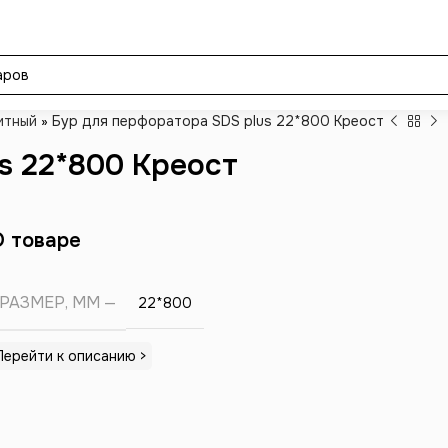
итный
»
Бур для перфоратора SDS plus 22*800 Креост
s 22*800 Креост
О товаре
РАЗМЕР, ММ
22*800
Перейти к описанию >