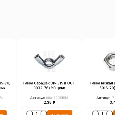
15-70,
Гайка барашек DIN 315 (ГОСТ
Гайка низкая 
инк
3032-76) М3 цинк
5916-70)
7a
Артикул:
68af920515f8
Артикул:
7
2,38
₽
0,
НУ
В КОРЗИНУ