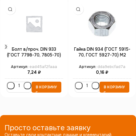
Болт в/проч. DIN 933
Гайка DIN 934 (ГОСТ 5915-
(ГОСТ 7798-70, 7805-70)
70, ГОСТ 5927-70) М2
полная резьба М3*30 кл.пр.
цинк
8.8 цинк
Артикул:
ead45af2faaa
Артикул:
dda9ebcfad7a
7,24
₽
0,16
₽
В КОРЗИНУ
В КОРЗИНУ
Просто оставьте заявку
Оставьте свои контактные данные и комментарий.