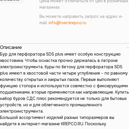
Цена может отличаться от цен в розничных
магазинах.
Вы можете направить запрос на адрес e-
mail:
info@tver.krepco.ru
Описание
Бур для перфоратора SDS plus имеет особую конструкцию
хвостовика. Чтобы оснастка прочно держалась в патроне
электроинструмента, буры по бетону для перфоратора SDS
plus имеют в хвостовой части четыре углубления – по равному
количеству открытых и закрытых пазов. Первые выполняют
функцию стопора и используются совместно с фиксирующими
подшипниками, вторые применяются как направляющие. Купить
набор буров СДС плюс рекомендуется не только для бытовых
устройств, но и для облегченного промышленного
электроинструмента.
Большой ассортимент изделий разных типоразмеров вы
найдете в интернет-магазине KREPCO.RU. Поскольку