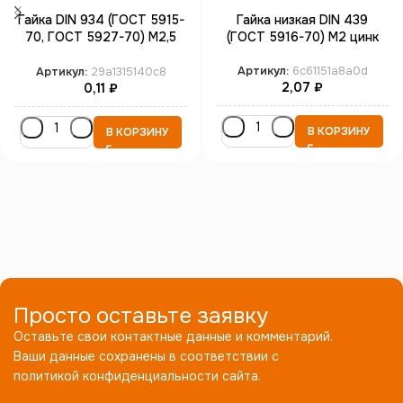
Гайка DIN 934 (ГОСТ 5915-
Гайка низкая DIN 439
70, ГОСТ 5927-70) М2,5
(ГОСТ 5916-70) М2 цинк
цинк
Артикул:
6c61151a8a0d
Артикул:
29a1315140c8
2,07
₽
0,11
₽
В КОРЗИНУ
В КОРЗИНУ
Просто оставьте заявку
Оставьте свои контактные данные и комментарий.
Ваши данные сохранены в соответствии с
политикой конфиденциальности сайта.