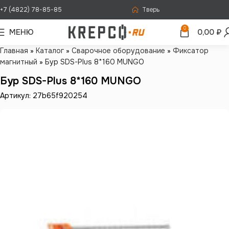
+7 (4822) 78-85-85
Тверь
0
МЕНЮ
0,00
₽
Главная
»
Каталог
»
Сварочное оборудование
»
Фиксатор
магнитный
»
Бур SDS-Plus 8*160 MUNGO
Бур SDS-Plus 8*160 MUNGO
Артикул: 27b65f920254