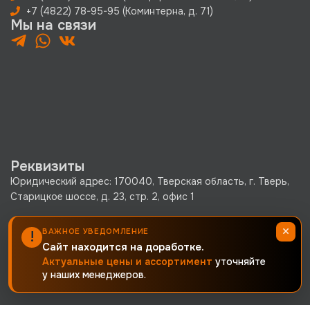
+7 (4822) 78-95-95 (Коминтерна, д. 71)
Мы на связи
Реквизиты
Юридический адрес: 170040, Тверская область, г. Тверь,
Старицкое шоссе, д. 23, стр. 2, офис 1
ООО «КРЕПКО.РУ» ОГРН 1256900002380 · ИНН
×
ВАЖНОЕ УВЕДОМЛЕНИЕ
!
6900019171 · КПП 690001001
Сайт находится на доработке.
Политика конфиденциальности
Актуальные цены и ассортимент
уточняйте
у наших менеджеров.
Согласие на обработку персональных данных