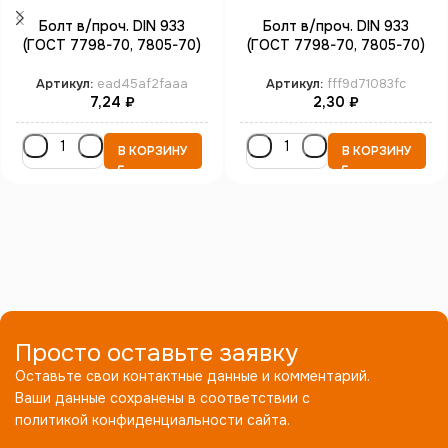
Болт в/проч. DIN 933
Болт в/проч. DIN 933
(ГОСТ 7798-70, 7805-70)
(ГОСТ 7798-70, 7805-70)
полная резьба М3*30 кл.пр.
полная резьба М6*30 кл.пр.
8.8 цинк
10.9 цинк
Артикул:
ead45af2faaa
Артикул:
fff9d71083fc
7,24
₽
2,30
₽
В КОРЗИНУ
В КОРЗИНУ
Просто оставьте заявку
Оставьте свои контактные данные и комментарий.
Ваши данные сохранены в соответствии с
политикой конфиденциальности сайта.