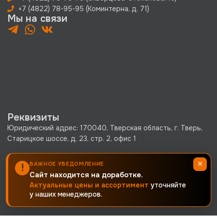
+7 (4822) 78-95-95 (Коминтерна, д. 71)
Мы на связи
Реквизиты
Юридический адрес: 170040, Тверская область, г. Тверь,
Старицкое шоссе, д. 23, стр. 2, офис 1
ООО «КРЕПКО.РУ» ОГРН 1256900002380 · ИНН
×
ВАЖНОЕ УВЕДОМЛЕНИЕ
!
6900019171 · КПП 690001001
Сайт находится на доработке.
Политика конфиденциальности
Актуальные цены и ассортимент
уточняйте
у наших менеджеров.
Согласие на обработку персональных данных