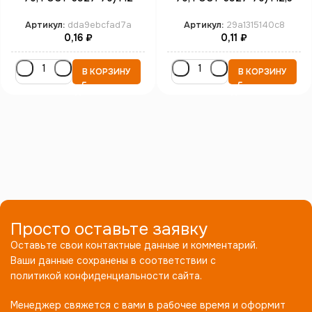
цинк
цинк
Артикул:
dda9ebcfad7a
Артикул:
29a1315140c8
0,16
₽
0,11
₽
В КОРЗИНУ
В КОРЗИНУ
Просто оставьте заявку
Оставьте свои контактные данные и комментарий.
Ваши данные сохранены в соответствии с
политикой конфиденциальности сайта.
Менеджер свяжется с вами в рабочее время и оформит