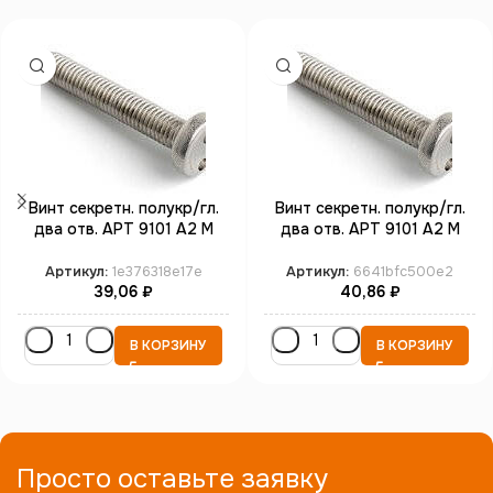
Винт секретн. полукр/гл.
Винт секретн. полукр/гл.
два отв. АРТ 9101 А2 M
два отв. АРТ 9101 А2 M
4*12 SP8 (100)
4*16 SP8 (100)
Артикул:
1e376318e17e
Артикул:
6641bfc500e2
39,06
₽
40,86
₽
В КОРЗИНУ
В КОРЗИНУ
Просто оставьте заявку