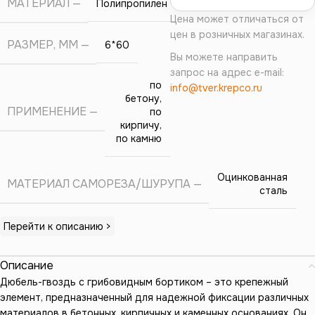
МАТЕРИАЛ
Полипропилен
Цена может отличаться от
цен в розничных магазинах.
РАЗМЕР, ММ
6*60
Вы можете направить
запрос на адрес e-mail:
по
info@tver.krepco.ru
бетону,
ПРИМЕНЕНИЕ
по
кирпичу,
по камню
Оцинкованная
МАТЕРИАЛ САМОРЕЗА/ШУРУПА
сталь
Перейти к описанию >
Описание
Дюбель-гвоздь с грибовидным бортиком – это крепежный
элемент, предназначенный для надежной фиксации различных
материалов в бетонных, кирпичных и каменных основаниях. Он