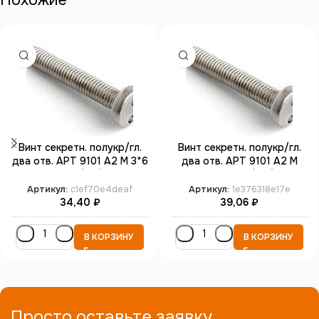
Похожие
Винт секретн. полукр/гл.
Винт секретн. полукр/гл.
два отв. АРТ 9101 А2 M 3*6
два отв. АРТ 9101 А2 M
SP4 (100)
4*12 SP8 (100)
Артикул:
c1ef70e4deaf
Артикул:
1e376318e17e
34,40
₽
39,06
₽
В КОРЗИНУ
В КОРЗИНУ
Просто оставьте заявку