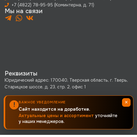
+7 (4822) 78-95-95 (Коминтерна, д. 71)
Мы на связи
Реквизиты
Юридический адрес: 170040, Тверская область, г. Тверь,
Старицкое шоссе, д. 23, стр. 2, офис 1
ООО «КРЕПКО.РУ» ОГРН 1256900002380 · ИНН
×
ВАЖНОЕ УВЕДОМЛЕНИЕ
!
6900019171 · КПП 690001001
Сайт находится на доработке.
Политика конфиденциальности
Актуальные цены и ассортимент
уточняйте
у наших менеджеров.
Согласие на обработку персональных данных