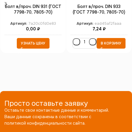
Болт в/проч. DIN 931 (ГОСТ
Болт в/проч. DIN 933
7798-70, 7805-70)
(ГОСТ 7798-70, 7805-70)
неполная резьба М20*90
полная резьба М3*30 кл.пр.
кл.пр. 12.9 б/п
8.8 цинк
Артикул:
7a20c0fd0e83
Артикул:
ead45af2faaa
0,00
₽
7,24
₽
УЗНАТЬ ЦЕНУ
В КОРЗИНУ
Просто оставьте заявку
Оставьте свои контактные данные и комментарий.
Ваши данные сохранены в соответствии с
политикой конфиденциальности сайта.