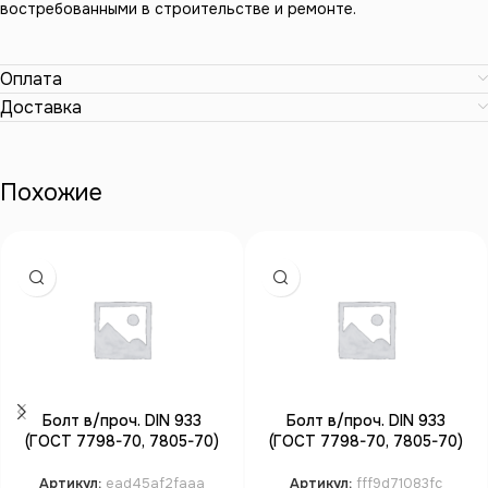
востребованными в строительстве и ремонте.
Оплата
Доставка
Похожие
Болт в/проч. DIN 933
Болт в/проч. DIN 933
(ГОСТ 7798-70, 7805-70)
(ГОСТ 7798-70, 7805-70)
полная резьба М3*30 кл.пр.
полная резьба М6*30 кл.пр.
8.8 цинк
10.9 цинк
Артикул:
ead45af2faaa
Артикул:
fff9d71083fc