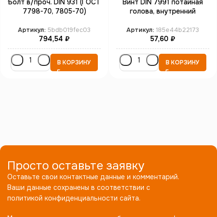
Болт в/проч. DIN 931 (ГОСТ
Винт DIN 7991 потайная
7798-70, 7805-70)
голова, внутренний
неполная резьба М27*110
шестигранник М16*50
кл.пр.10.9 бп
кл.пр. 10.9 бп
Артикул:
5bdb019fec03
Артикул:
185e44b22173
794,54
₽
57,60
₽
В КОРЗИНУ
В КОРЗИНУ
Просто оставьте заявку
Оставьте свои контактные данные и комментарий.
Ваши данные сохранены в соответствии с
политикой конфиденциальности сайта.