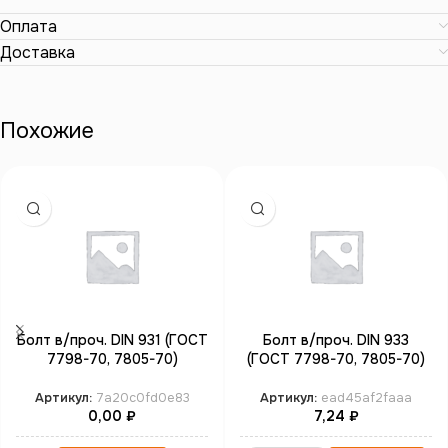
Оплата
Доставка
Похожие
Болт в/проч. DIN 931 (ГОСТ
Болт в/проч. DIN 933
7798-70, 7805-70)
(ГОСТ 7798-70, 7805-70)
неполная резьба М20*90
полная резьба М3*30 кл.пр.
кл.пр. 12.9 б/п
8.8 цинк
Артикул:
7a20c0fd0e83
Артикул:
ead45af2faaa
0,00
₽
7,24
₽