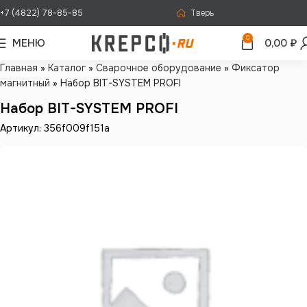
+7 (4822) 78-85-85
Тверь
0
МЕНЮ
0,00
₽
Главная
»
Каталог
»
Сварочное оборудование
»
Фиксатор
магнитный
»
Набор BIT-SYSTEM PROFI
Набор BIT-SYSTEM PROFI
Артикул: 356f009f151a