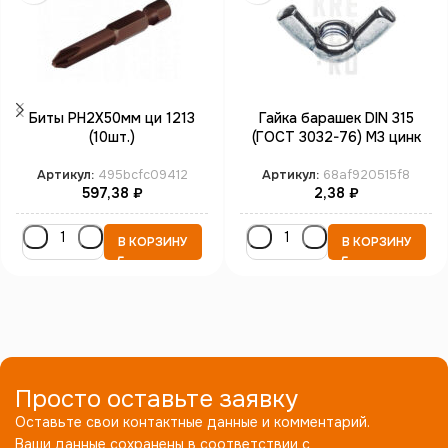
Биты PH2X50мм ци 1213
Гайка барашек DIN 315
(10шт.)
(ГОСТ 3032-76) М3 цинк
Артикул:
495bcfc09412
Артикул:
68af920515f8
597,38
₽
2,38
₽
В КОРЗИНУ
В КОРЗИНУ
Просто оставьте заявку
Оставьте свои контактные данные и комментарий.
Ваши данные сохранены в соответствии с