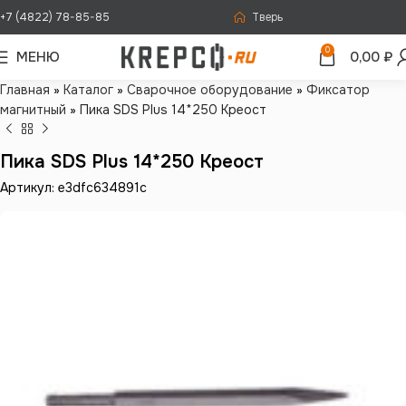
+7 (4822) 78-85-85
Тверь
0
МЕНЮ
0,00
₽
Главная
»
Каталог
»
Сварочное оборудование
»
Фиксатор
магнитный
»
Пика SDS Plus 14*250 Креост
Пика SDS Plus 14*250 Креост
Артикул: e3dfc634891c