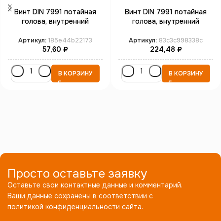
Винт DIN 7991 потайная
Винт DIN 7991 потайная
голова, внутренний
голова, внутренний
шестигранник М16*50
шестигранник М20*65
кл.пр. 10.9 бп
кл.пр. 10.9 бп
Артикул:
185e44b22173
Артикул:
83c3c998338c
57,60
₽
224,48
₽
В КОРЗИНУ
В КОРЗИНУ
Просто оставьте заявку
Оставьте свои контактные данные и комментарий.
Ваши данные сохранены в соответствии с
политикой конфиденциальности сайта.