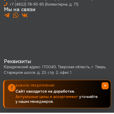
+7 (4822) 78-95-95 (Коминтерна, д. 71)
Мы на связи
Реквизиты
Юридический адрес: 170040, Тверская область, г. Тверь,
Старицкое шоссе, д. 23, стр. 2, офис 1
ООО «КРЕПКО.РУ» ОГРН 1256900002380 · ИНН
×
ВАЖНОЕ УВЕДОМЛЕНИЕ
!
6900019171 · КПП 690001001
Сайт находится на доработке.
Политика конфиденциальности
Актуальные цены и ассортимент
уточняйте
у наших менеджеров.
Согласие на обработку персональных данных