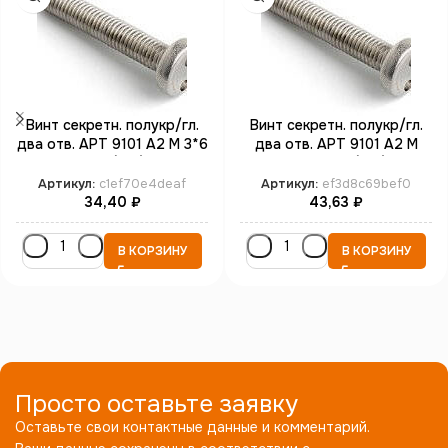
Винт секретн. полукр/гл.
Винт секретн. полукр/гл.
два отв. АРТ 9101 А2 M 3*6
два отв. АРТ 9101 А2 M
SP4 (100)
4*25 SP8 (100)
Артикул:
c1ef70e4deaf
Артикул:
ef3d8c69bef0
34,40
₽
43,63
₽
В КОРЗИНУ
В КОРЗИНУ
Просто оставьте заявку
Оставьте свои контактные данные и комментарий.