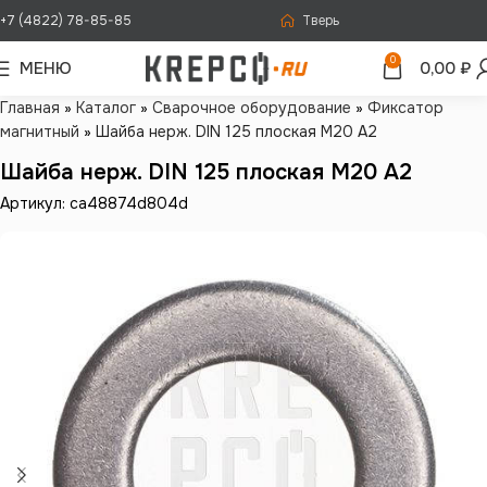
+7 (4822) 78-85-85
Тверь
0
МЕНЮ
0,00
₽
Главная
»
Каталог
»
Сварочное оборудование
»
Фиксатор
магнитный
»
Шайба нерж. DIN 125 плоская М20 А2
Шайба нерж. DIN 125 плоская М20 А2
Артикул: ca48874d804d