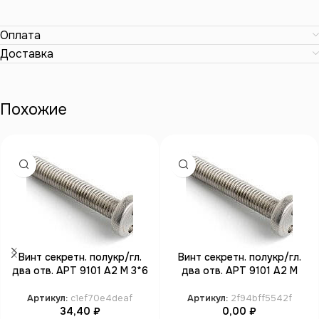
Оплата
Доставка
Похожие
Винт секретн. полукр/гл.
Винт секретн. полукр/гл.
два отв. АРТ 9101 А2 M 3*6
два отв. АРТ 9101 А2 M
SP4 (100)
4*30 SP8 (100)
Артикул:
c1ef70e4deaf
Артикул:
2f94bff5542f
34,40
₽
0,00
₽