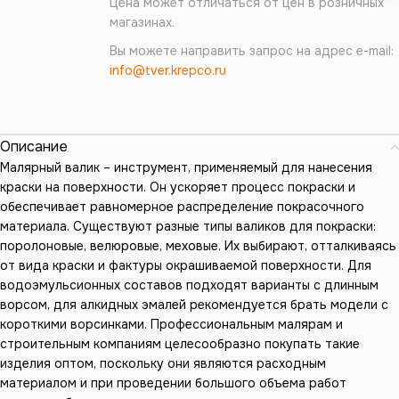
Цена может отличаться от цен в розничных
магазинах.
Вы можете направить запрос на адрес e-mail:
info@tver.krepco.ru
Описание
Малярный валик – инструмент, применяемый для нанесения
краски на поверхности. Он ускоряет процесс покраски и
обеспечивает равномерное распределение покрасочного
материала. Существуют разные типы валиков для покраски:
поролоновые, велюровые, меховые. Их выбирают, отталкиваясь
от вида краски и фактуры окрашиваемой поверхности. Для
водоэмульсионных составов подходят варианты с длинным
ворсом, для алкидных эмалей рекомендуется брать модели с
короткими ворсинками. Профессиональным малярам и
строительным компаниям целесообразно покупать такие
изделия оптом, поскольку они являются расходным
материалом и при проведении большого объема работ