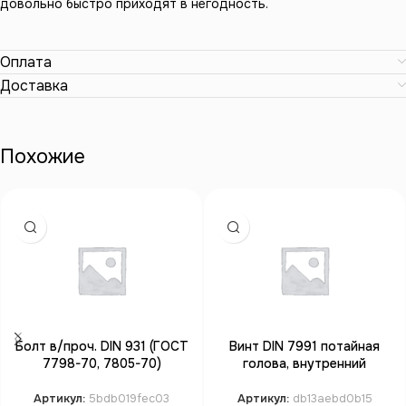
довольно быстро приходят в негодность.
Оплата
Доставка
Похожие
Болт в/проч. DIN 931 (ГОСТ
Винт DIN 7991 потайная
7798-70, 7805-70)
голова, внутренний
неполная резьба М27*110
шестигранник М10*35 кл.пр.
кл.пр.10.9 бп
10.9 бп
Артикул:
5bdb019fec03
Артикул:
db13aebd0b15