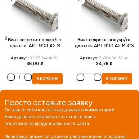
Винт секретн. полукр/гл.
Винт секретн. полукр/гл.
два отв. АРТ 9101 А2 M
два отв. АРТ 9101 А2 M 3*8
3*12 SP4 (100)
SP4 (100)
Артикул:
3216304a4d82
Артикул:
7a30a9dc52ad
36,00
₽
34,76
₽
В КОРЗИНУ
В КОРЗИНУ
Просто оставьте заявку
Оставьте свои контактные данные и комментарий.
Ваши данные сохранены в соответствии с
политикой конфиденциальности сайта.
Менеджер свяжется с вами в рабочее время и оформит