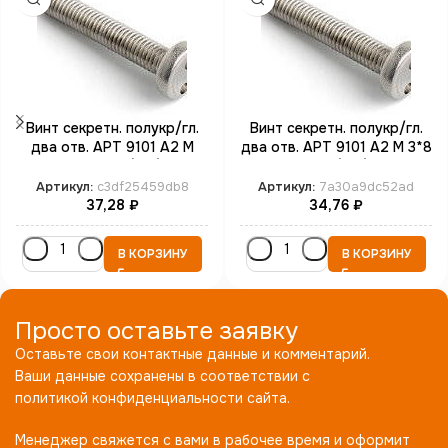
Винт секретн. полукр/гл.
Винт секретн. полукр/гл.
два отв. АРТ 9101 А2 M
два отв. АРТ 9101 А2 M 3*8
3*16 SP4 (100)
SP4 (100)
Артикул:
c3df25459db8
Артикул:
7a30a9dc52ad
37,28
₽
34,76
₽
В КОРЗИНУ
В КОРЗИНУ
Просто оставьте заявку
Оставьте свои контактные данные и комментарий.
Ваши данные сохранены в соответствии с
политикой конфиденциальности сайта.
Менеджер свяжется с вами в рабочее время и оформит