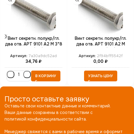
Винт секретн. полукр/гл.
Винт секретн. полукр/гл.
два отв. АРТ 9101 А2 M 3*8
два отв. АРТ 9101 А2 M
SP4 (100)
4*30 SP8 (100)
Артикул:
7a30a9dc52ad
Артикул:
2f94bff5542f
34,76
₽
0,00
₽
В КОРЗИНУ
УЗНАТЬ ЦЕНУ
Просто оставьте заявку
Оставьте свои контактные данные и комментарий.
Ваши данные сохранены в соответствии с
политикой конфиденциальности сайта.
Менеджер свяжется с вами в рабочее время и оформит