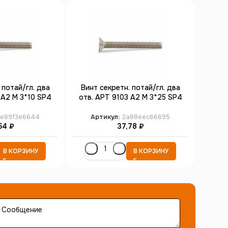
 потай/гл. два
Винт секретн. потай/гл. два
Винт
 А2 M 3*10 SP4
отв. АРТ 9103 А2 M 3*25 SP4
отв.
00)
(100)
e89f3e6644
Артикул:
2a88eec66695
Ар
54
₽
37,78
₽
В КОРЗИНУ
В КОРЗИНУ