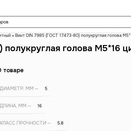
итный
»
Винт DIN 7985 (ГОСТ 17473-80) полукруглая голова М5*
) полукруглая голова М5*16 ц
О товаре
ДИАМЕТР, ММ
5
ДЛИНА, ММ
16
КЛАСС ПРОЧНОСТИ
5.8