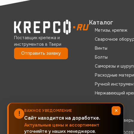
Каталог
Метизы, крепеж
Поставщик крепежа и
Сварочное обору
инструментов в Твери
Винты
Отправить заявку
Болты
Саморезы и шуруп
Расходные матер
Ручной инструмен
Нержавеющий кре
×
ВАЖНОЕ УВЕДОМЛЕНИЕ
!
Реквизиты
Сайт находится на доработке.
Юридический адрес: 170040, Тверская область, г. Тверь, 
Актуальные цены и ассортимент
уточняйте у наших менеджеров.
ООО «КРЕПКО.РУ» ОГРН 1256900002380 · ИНН 69000191