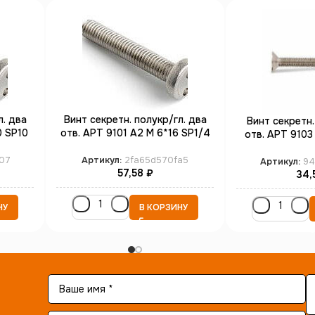
л. два
Винт секретн. полукр/гл. два
Винт секретн.
0 SP10
отв. АРТ 9101 А2 M 6*16 SP1/4
отв. АРТ 9103
(100)
(1
07
Артикул:
2fa65d570fa5
Артикул:
94
57,58
₽
34,
НУ
В КОРЗИНУ