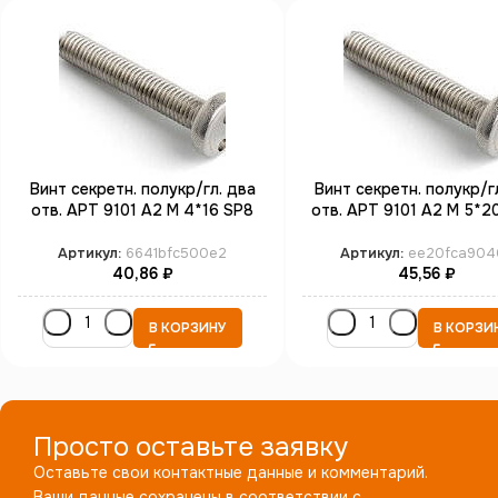
Винт секретн. полукр/гл. два
Винт секретн. полукр/г
отв. АРТ 9101 А2 M 4*16 SP8
отв. АРТ 9101 А2 M 5*2
(100)
(100)
Артикул:
6641bfc500e2
Артикул:
ee20fca904
40,86
₽
45,56
₽
В КОРЗИНУ
В КОРЗИ
Просто оставьте заявку
Оставьте свои контактные данные и комментарий.
Ваши данные сохранены в соответствии с