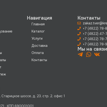
Навигация
Контакты
zakaz.tver@kre
Главная
+7 (4822) 78-8
дование
Каталог
+7 (4822) 47-
Услуги
+7 (4822) 78-
+7 (4822) 78-9
Доставка
Мы на связи
ы
Оплата
иалы
Контакты
т
пеж
Старицкое шоссе, д. 23, стр. 2, офис 1
71 · КПП 690001001