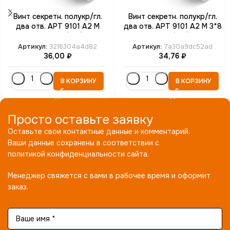
Винт секретн. полукр/гл.
Винт секретн. полукр/гл.
два отв. АРТ 9101 А2 M
два отв. АРТ 9101 А2 M 3*8
3*12 SP4 (100)
SP4 (100)
Артикул:
3216304a4d82
Артикул:
7a30a9dc52ad
36,00
₽
34,76
₽
В КОРЗИНУ
В КОРЗИНУ
Просто оставьте заявку
Оставьте свои контактные данные и комментарий.
Ваши данные сохранены в соответствии с
политикой конфиденциальности сайта.
Менеджер свяжется с вами в рабочее время и оформит
заказ.