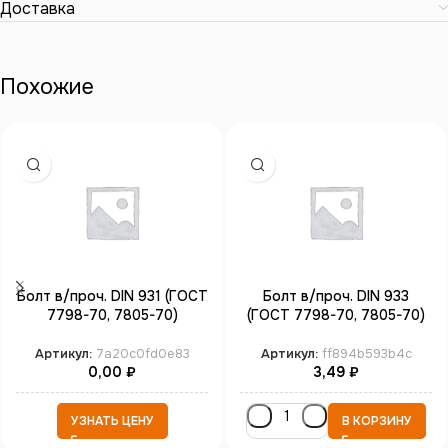
Доставка
Похожие
Болт в/проч. DIN 931 (ГОСТ
Болт в/проч. DIN 933
7798-70, 7805-70)
(ГОСТ 7798-70, 7805-70)
неполная резьба М20*90
полная резьба М3*20
кл.пр. 12.9 б/п
кл.пр.8.8 цинк
Артикул:
7a20c0fd0e83
Артикул:
ff894b593b4c
0,00
₽
3,49
₽
УЗНАТЬ ЦЕНУ
В КОРЗИНУ