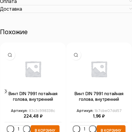
Оплата
Доставка
Похожие
Винт DIN 7991 потайная
Винт DIN 7991 потайная
голова, внутренний
голова, внутренний
шестигранник М20*65
шестигранник М4*16 кл.пр.
кл.пр. 10.9 бп
8.8 бп
Артикул:
83c3c998338c
Артикул:
1b7cbe07dd57
224,48
₽
1,96
₽
В КОРЗИНУ
В КОРЗИНУ