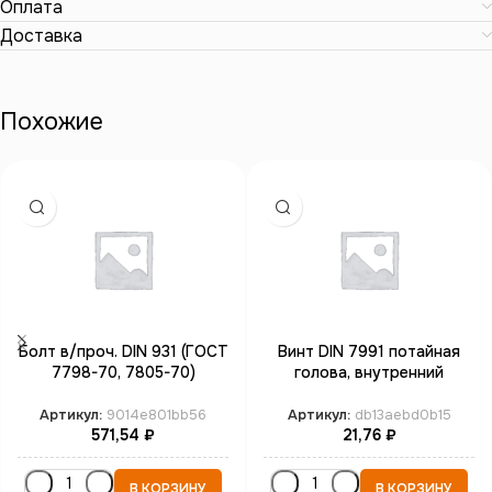
Оплата
Доставка
Похожие
Болт в/проч. DIN 931 (ГОСТ
Винт DIN 7991 потайная
7798-70, 7805-70)
голова, внутренний
неполная резьба М22*110
шестигранник М10*35 кл.пр.
кл.пр.10.9 бп
10.9 бп
Артикул:
9014e801bb56
Артикул:
db13aebd0b15
571,54
₽
21,76
₽
В КОРЗИНУ
В КОРЗИНУ