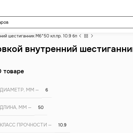
ний шестиганник М6*50 кл.пр. 10.9 бп
овкой внутренний шестиганник
О товаре
ДИАМЕТР, ММ
6
ДЛИНА, ММ
50
КЛАСС ПРОЧНОСТИ
10.9