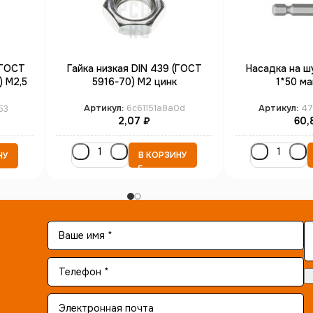
(ГОСТ
Гайка низкая DIN 439 (ГОСТ
Насадка на ш
) М2,5
5916-70) М2 цинк
1*50 ма
Артикул:
6c61151a8a0d
Артикул:
47
53
2,07
₽
60,
В КОРЗИНУ
НУ