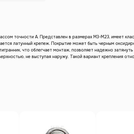
лассом точности А. Представлен в размерах М3-М23, имеет клас
кается латунный крепеж. Покрытие может быть черным оксидир
тигранник, что облегчает монтаж, позволяет надежно затянут
верхностью, не выступая наружу. Такой вариант крепления отн