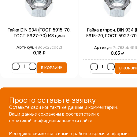
Гайка DIN 934 (ГОСТ 5915-70,
Гайка в/проч. DIN 934 
ГОСТ 5927-70) М3 цинк
5915-70, ГОСТ 5927-70
кл.пр. 8.0 цинк
Артикул:
e8d5c23cdc21
Артикул:
7c763eb45f
0,16
₽
0,65
₽
В КОРЗИНУ
В КОРЗИ
Просто оставьте заявку
Оставьте свои контактные данные и комментарий.
Ваши данные сохранены в соответствии с
политикой конфиденциальности сайта.
Менеджер свяжется с вами в рабочее время и оформит