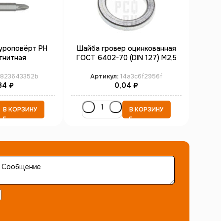
уроповёрт PH
Шайба гровер оцинкованная
Шайба
гнитная
ГОСТ 6402-70 (DIN 127) М2,5
823643352b
Артикул:
14a3c6f2956f
А
84
₽
0,04
₽
В КОРЗИНУ
В КОРЗИНУ