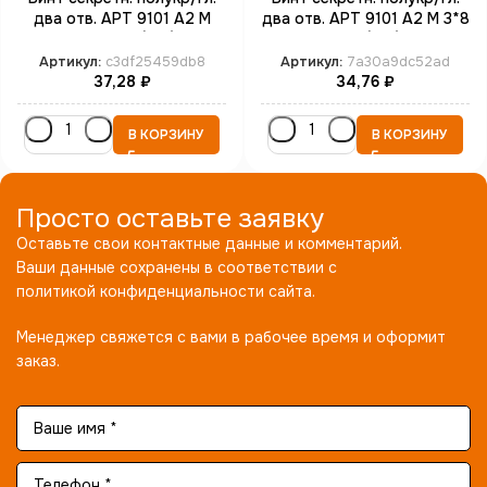
два отв. АРТ 9101 А2 M
два отв. АРТ 9101 А2 M 3*8
3*16 SP4 (100)
SP4 (100)
Артикул:
c3df25459db8
Артикул:
7a30a9dc52ad
37,28
₽
34,76
₽
В КОРЗИНУ
В КОРЗИНУ
Просто оставьте заявку
Оставьте свои контактные данные и комментарий.
Ваши данные сохранены в соответствии с
политикой конфиденциальности сайта.
Менеджер свяжется с вами в рабочее время и оформит
заказ.