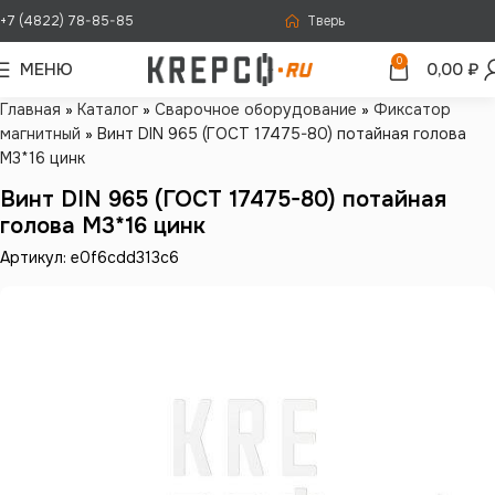
+7 (4822) 78-85-85
Тверь
0
МЕНЮ
0,00
₽
Главная
»
Каталог
»
Сварочное оборудование
»
Фиксатор
магнитный
»
Винт DIN 965 (ГОСТ 17475-80) потайная голова
М3*16 цинк
Винт DIN 965 (ГОСТ 17475-80) потайная
голова М3*16 цинк
Артикул: e0f6cdd313c6