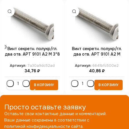
Винт секретн. полукр/гл.
Винт секретн. полукр/гл.
два отв. АРТ 9101 А2 M 3*8
два отв. АРТ 9101 А2 M
SP4 (100)
4*16 SP8 (100)
Артикул:
7a30a9dc52ad
Артикул:
6641bfc500e2
34,76
₽
40,86
₽
В КОРЗИНУ
В КОРЗИНУ
Просто оставьте заявку
Оставьте свои контактные данные и комментарий.
Ваши данные сохранены в соответствии с
политикой конфиденциальности сайта.