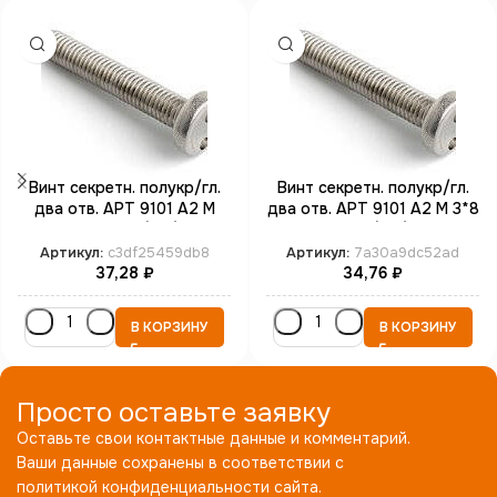
Винт секретн. полукр/гл.
Винт секретн. полукр/гл.
два отв. АРТ 9101 А2 M
два отв. АРТ 9101 А2 M 3*8
3*16 SP4 (100)
SP4 (100)
Артикул:
c3df25459db8
Артикул:
7a30a9dc52ad
37,28
₽
34,76
₽
В КОРЗИНУ
В КОРЗИНУ
Просто оставьте заявку
Оставьте свои контактные данные и комментарий.
Ваши данные сохранены в соответствии с
политикой конфиденциальности сайта.