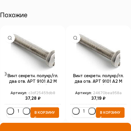
Похожие
Винт секретн. полукр/гл.
Винт секретн. полукр/гл.
два отв. АРТ 9101 А2 M
два отв. АРТ 9101 А2 M
3*16 SP4 (100)
4*6 SP8 (100)
Артикул:
c3df25459db8
Артикул:
24670bea958a
37,28
₽
37,19
₽
В КОРЗИНУ
В КОРЗИНУ