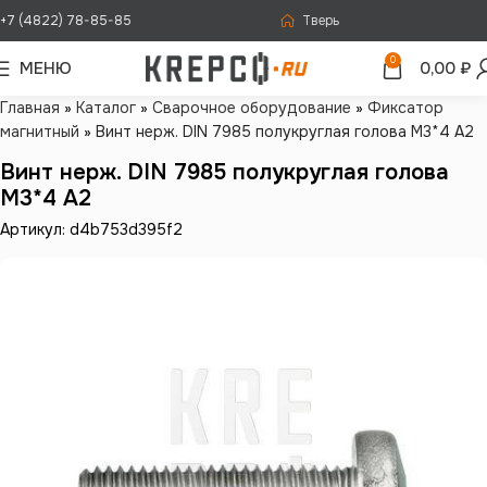
+7 (4822) 78-85-85
Тверь
0
МЕНЮ
0,00
₽
Главная
»
Каталог
»
Сварочное оборудование
»
Фиксатор
магнитный
»
Винт нерж. DIN 7985 полукруглая голова М3*4 А2
Винт нерж. DIN 7985 полукруглая голова
М3*4 А2
Артикул: d4b753d395f2