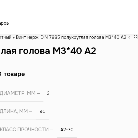
итный
»
Винт нерж. DIN 7985 полукруглая голова М3*40 А2
глая голова М3*40 А2
О товаре
ДИАМЕТР, ММ
3
ДЛИНА, ММ
40
КЛАСС ПРОЧНОСТИ
А2-70