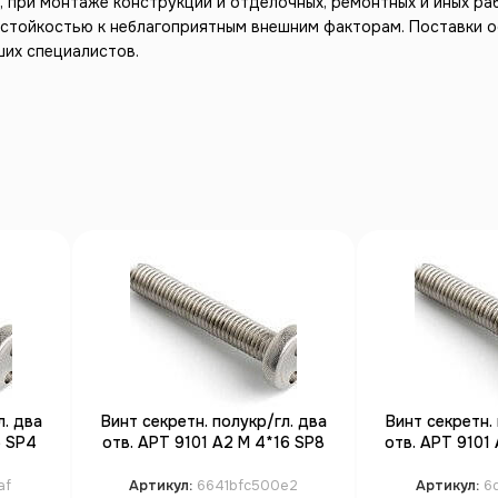
 при монтаже конструкций и отделочных, ремонтных и иных раб
стойкостью к неблагоприятным внешним факторам. Поставки о
ших специалистов.
л. два
Винт секретн. полукр/гл. два
Винт секретн. 
6 SP4
отв. АРТ 9101 А2 M 4*16 SP8
отв. АРТ 9101 
(100)
(1
af
Артикул:
6641bfc500e2
Артикул:
6