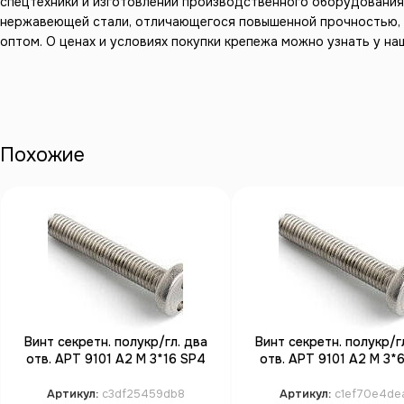
спецтехники и изготовлении производственного оборудования,
нержавеющей стали, отличающегося повышенной прочностью, 
оптом. О ценах и условиях покупки крепежа можно узнать у на
Похожие
Винт секретн. полукр/гл. два
Винт секретн. полукр/г
отв. АРТ 9101 А2 M 3*16 SP4
отв. АРТ 9101 А2 M 3*
(100)
(100)
Артикул:
c3df25459db8
Артикул:
c1ef70e4de