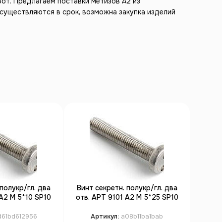
от. Предлагаем поставки метизов А2 из
существляются в срок, возможна закупка изделий
полукр/гл. два
Винт секретн. полукр/гл. два
Винт 
А2 M 5*10 SP10
отв. АРТ 9101 А2 M 5*25 SP10
отв. 
00)
(100)
d61bd612956
Артикул:
a08b11ba1bab
А