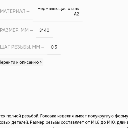
Нержавеющая сталь
МАТЕРИАЛ
А2
РАЗМЕР, ММ
3*40
ШАГ РЕЗЬБЫ, ММ
0,5
Перейти к описанию >
ся полной резьбой. Головка изделия имеет полукруглую форму
овых деталей. Размер резьбы составляет от М1,6 до М10, длин