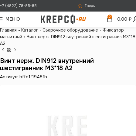
+7 (4822) 78-85-85
Тверь
0
МЕНЮ
0,00
₽
Главная
»
Каталог
»
Сварочное оборудование
»
Фиксатор
магнитный
»
Винт нерж. DIN912 внутренний шестигранник М3*18
А2
Винт нерж. DIN912 внутренний
шестигранник М3*18 А2
Артикул: bffd1f1948fb