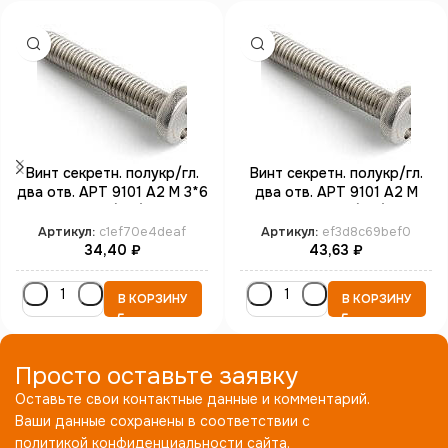
Винт секретн. полукр/гл.
Винт секретн. полукр/гл.
два отв. АРТ 9101 А2 M 3*6
два отв. АРТ 9101 А2 M
SP4 (100)
4*25 SP8 (100)
Артикул:
c1ef70e4deaf
Артикул:
ef3d8c69bef0
34,40
₽
43,63
₽
В КОРЗИНУ
В КОРЗИНУ
Просто оставьте заявку
Оставьте свои контактные данные и комментарий.
Ваши данные сохранены в соответствии с
политикой конфиденциальности сайта.