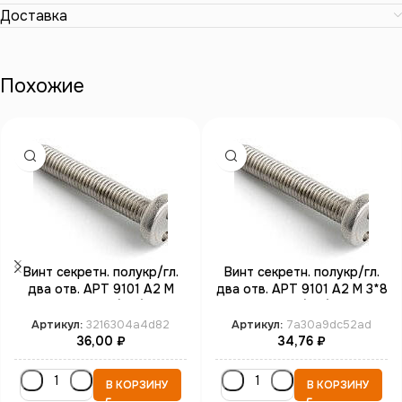
Доставка
Похожие
Винт секретн. полукр/гл.
Винт секретн. полукр/гл.
два отв. АРТ 9101 А2 M
два отв. АРТ 9101 А2 M 3*8
3*12 SP4 (100)
SP4 (100)
Артикул:
3216304a4d82
Артикул:
7a30a9dc52ad
36,00
₽
34,76
₽
В КОРЗИНУ
В КОРЗИНУ