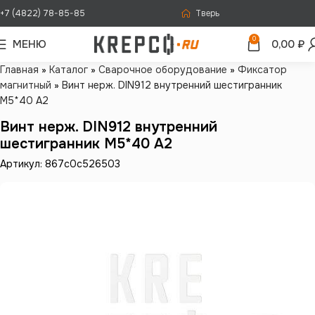
+7 (4822) 78-85-85
Тверь
0
МЕНЮ
0,00
₽
Главная
»
Каталог
»
Сварочное оборудование
»
Фиксатор
магнитный
»
Винт нерж. DIN912 внутренний шестигранник
М5*40 А2
Винт нерж. DIN912 внутренний
шестигранник М5*40 А2
Артикул: 867c0c526503