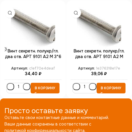
Винт секретн. полукр/гл.
Винт секретн. полукр/гл.
два отв. АРТ 9101 А2 M 3*6
два отв. АРТ 9101 А2 M
SP4 (100)
4*12 SP8 (100)
Артикул:
c1ef70e4deaf
Артикул:
1e376318e17e
34,40
₽
39,06
₽
В КОРЗИНУ
В КОРЗИНУ
Просто оставьте заявку
Оставьте свои контактные данные и комментарий.
Ваши данные сохранены в соответствии с
политикой конфиденциальности сайта.