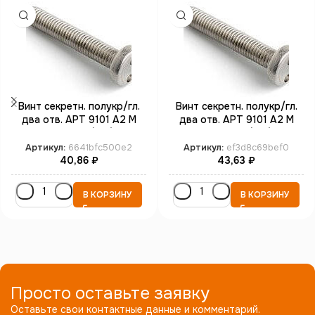
Винт секретн. полукр/гл.
Винт секретн. полукр/гл.
два отв. АРТ 9101 А2 M
два отв. АРТ 9101 А2 M
4*16 SP8 (100)
4*25 SP8 (100)
Артикул:
6641bfc500e2
Артикул:
ef3d8c69bef0
40,86
₽
43,63
₽
В КОРЗИНУ
В КОРЗИНУ
Просто оставьте заявку
Оставьте свои контактные данные и комментарий.