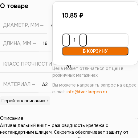
О товаре
10,85
₽
ДИАМЕТР, ММ
4
ДЛИНА, ММ
16
В КОРЗИНУ
А2-
КЛАСС ПРОЧНОСТИ
70
Цена может отличаться от цен в
розничных магазинах.
МАТЕРИАЛ
А2
Вы можете направить запрос на адрес
e-mail:
info@tver.krepco.ru
Перейти к описанию >
Описание
Антивандальный винт – разновидность крепежа с
нестандартным шлицем. Секретка обеспечивает защиту от