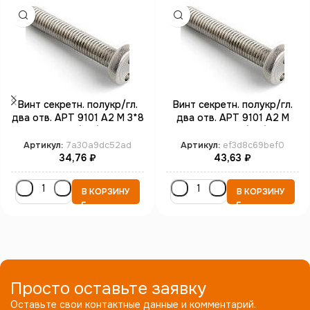
Винт секретн. полукр/гл.
Винт секретн. полукр/гл.
два отв. АРТ 9101 А2 M 3*8
два отв. АРТ 9101 А2 M
SP4 (100)
4*25 SP8 (100)
Артикул:
7a30a9dc52ad
Артикул:
ef3d8c69bef0
34,76
₽
43,63
₽
В КОРЗИНУ
В КОРЗИНУ
Просто оставьте заявку
Оставьте свои контактные данные и комментарий.