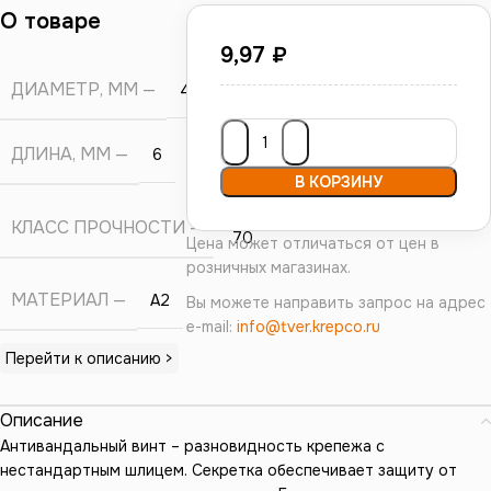
О товаре
9,97
₽
ДИАМЕТР, ММ
4
ДЛИНА, ММ
6
В КОРЗИНУ
А2-
КЛАСС ПРОЧНОСТИ
70
Цена может отличаться от цен в
розничных магазинах.
МАТЕРИАЛ
А2
Вы можете направить запрос на адрес
e-mail:
info@tver.krepco.ru
Перейти к описанию >
Описание
Антивандальный винт – разновидность крепежа с
нестандартным шлицем. Секретка обеспечивает защиту от