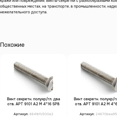
кражи или повреждения. Винты-секретки с разнообразными ко
общественных местах, на транспорте, в промышленности, над
нежелательного доступа.
Похожие
Винт секретн. полукр/гл. два
Винт секретн. полукр/г
отв. АРТ 9101 А2 M 4*16 SP8
отв. АРТ 9101 А2 M 4*
(100)
(100)
Артикул:
6641bfc500e2
Артикул:
24670bea95