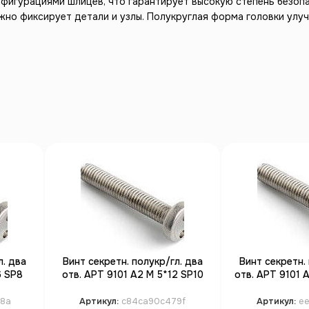
нфигурациями шлицев, что гарантирует высокую степень безоп
ежно фиксирует детали и узлы. Полукруглая форма головки ул
л. два
Винт секретн. полукр/гл. два
Винт секретн. 
6 SP8
отв. АРТ 9101 А2 M 5*12 SP10
отв. АРТ 9101 
(100)
(1
8a
Артикул:
c84ca90c479f
Артикул:
e