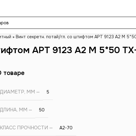
итный
»
Винт секретн. потай/гл. со штифтом АРТ 9123 А2 M 5*50
тифтом АРТ 9123 А2 M 5*50 TX-
О товаре
ДИАМЕТР, ММ
5
ДЛИНА, ММ
50
КЛАСС ПРОЧНОСТИ
А2-70