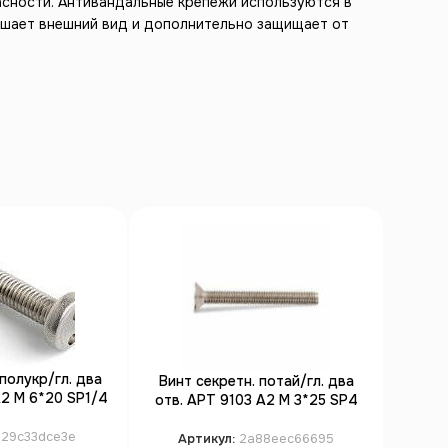
асности. Антивандальные крепежи используются в
учшает внешний вид и дополнительно защищает от
полукр/гл. два
Винт секретн. потай/гл. два
Винт
А2 M 6*20 SP1/4
отв. АРТ 9103 А2 M 3*25 SP4
отв.
00)
(100)
e29c33dce3e
Артикул:
2a88eec66695
А