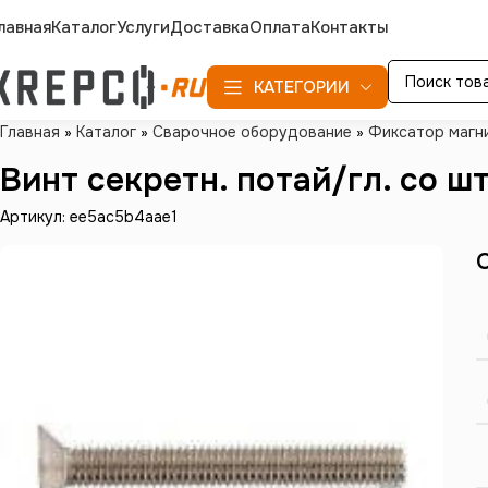
лавная
Каталог
Услуги
Доставка
Оплата
Контакты
КАТЕГОРИИ
Главная
»
Каталог
»
Сварочное оборудование
»
Фиксатор магн
Винт секретн. потай/гл. со ш
Артикул: ee5ac5b4aae1