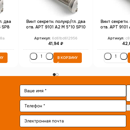
л. два
Винт секретн. полукр/гл. два
Винт секретн. 
6 SP8
отв. АРТ 9101 А2 M 5*10 SP10
отв. АРТ 9101 
(100)
(1
8a
Артикул:
6d61bd612956
Артикул:
c8
41,94
₽
42,
НУ
В КОРЗИНУ