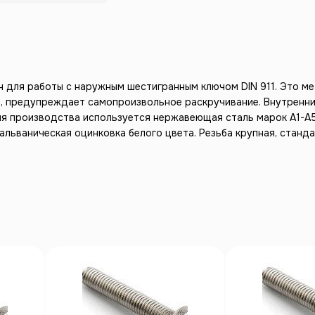
н для работы с наружным шестигранным ключом DIN 911. Это м
й, предупреждает самопроизвольное раскручивание. Внутренн
ля производства используется нержавеющая сталь марок А1-А5
льваническая оцинковка белого цвета. Резьба крупная, станда