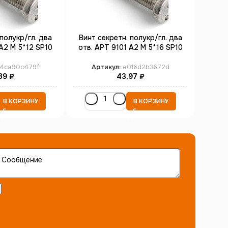
полукр/гл. два
Винт секретн. полукр/гл. два
Винт 
А2 M 5*12 SP10
отв. АРТ 9101 А2 M 5*16 SP10
отв. 
00)
(100)
4ca90c479f
Артикул:
e016d2b3672d
А
89
₽
43,97
₽
В КОРЗИНУ
В КОРЗИНУ