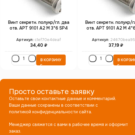
Винт секретн. полукр/гл. два
Винт секретн. полукр/г
отв. АРТ 9101 А2 M 3*6 SP4
отв. АРТ 9101 А2 M 4*
(100)
(100)
Артикул:
c1ef70e4deaf
Артикул:
24670bea95
34,40
₽
37,19
₽
В КОРЗИНУ
В КОРЗИ
Просто оставьте заявку
Оставьте свои контактные данные и комментарий.
Ваши данные сохранены в соответствии с
политикой конфиденциальности сайта.
Менеджер свяжется с вами в рабочее время и оформит
заказ.