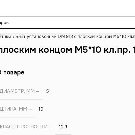
итный
»
Винт установочный DIN 913 с плоским концом М5*10 кл.пр
плоским концом М5*10 кл.пр. 
О товаре
ДИАМЕТР, ММ
5
ДЛИНА, ММ
10
КЛАСС ПРОЧНОСТИ
12.9