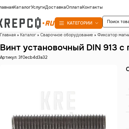
лавная
Каталог
Услуги
Доставка
Оплата
Контакты
КАТЕГОРИИ
Главная
»
Каталог
»
Сварочное оборудование
»
Фиксатор магн
Винт установочный DIN 913 с 
Артикул: 3f0ecb4d3a32