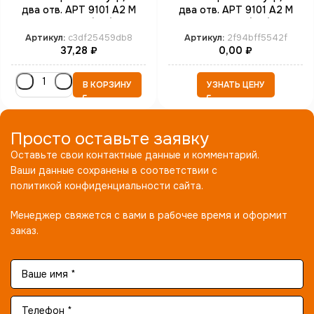
два отв. АРТ 9101 А2 M
два отв. АРТ 9101 А2 M
3*16 SP4 (100)
4*30 SP8 (100)
Артикул:
c3df25459db8
Артикул:
2f94bff5542f
37,28
₽
0,00
₽
В КОРЗИНУ
УЗНАТЬ ЦЕНУ
Просто оставьте заявку
Оставьте свои контактные данные и комментарий.
Ваши данные сохранены в соответствии с
политикой конфиденциальности сайта.
Менеджер свяжется с вами в рабочее время и оформит
заказ.