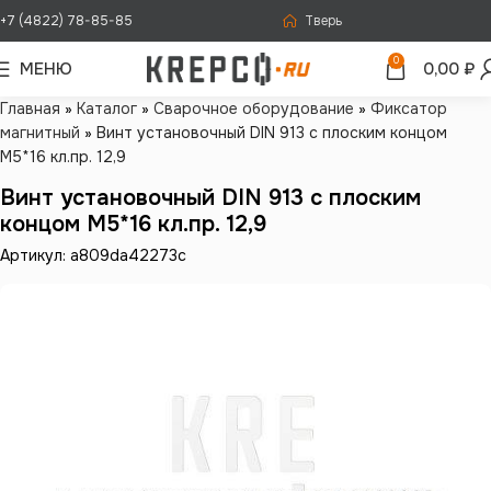
+7 (4822) 78-85-85
Тверь
0
МЕНЮ
0,00
₽
Главная
»
Каталог
»
Сварочное оборудование
»
Фиксатор
магнитный
»
Винт установочный DIN 913 с плоским концом
М5*16 кл.пр. 12,9
Винт установочный DIN 913 с плоским
концом М5*16 кл.пр. 12,9
Артикул: a809da42273c