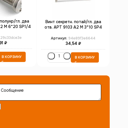
полукр/гл. два
Винт секретн. потай/гл. два
Винт
А2 M 6*20 SP1/4
отв. АРТ 9103 А2 M 3*10 SP4
отв.
00)
(100)
e29c33dce3e
Артикул:
94e89f3e6644
91
₽
34,54
₽
В КОРЗИНУ
В КОРЗИНУ