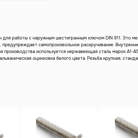
н для работы с наружным шестигранным ключом DIN 911. Это м
й, предупреждает самопроизвольное раскручивание. Внутренн
ля производства используется нержавеющая сталь марок А1-А5
льваническая оцинковка белого цвета. Резьба крупная, станда