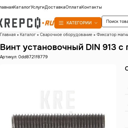
лавная
Каталог
Услуги
Доставка
Оплата
Контакты
КАТЕГОРИИ
Главная
»
Каталог
»
Сварочное оборудование
»
Фиксатор магн
Винт установочный DIN 913 с 
Артикул: 0dd8721f8779