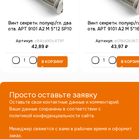
Винт секретн. полукр/гл. два
Винт секретн. полукр/г
отв. АРТ 9101 А2 M 5*12 SP10
отв. АРТ 9101 А2 M 5*1
(100)
(100)
Артикул:
c84ca90c479f
Артикул:
e016d2b367
42,89
₽
43,97
₽
В КОРЗИНУ
В КОРЗИ
Просто оставьте заявку
Оставьте свои контактные данные и комментарий.
Ваши данные сохранены в соответствии с
политикой конфиденциальности сайта.
Менеджер свяжется с вами в рабочее время и оформит
заказ.