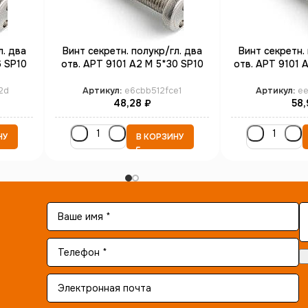
л. два
Винт секретн. полукр/гл. два
Винт секретн. 
6 SP10
отв. АРТ 9101 А2 M 5*30 SP10
отв. АРТ 9101 
(100)
(1
2d
Артикул:
e6cbb512fce1
Артикул:
e
48,28
₽
58,
НУ
В КОРЗИНУ