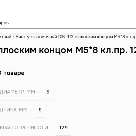
итный
»
Винт установочный DIN 913 с плоским концом М5*8 кл.пр
плоским концом М5*8 кл.пр. 1
О товаре
ДИАМЕТР, ММ
5
ДЛИНА, ММ
8
КЛАСС ПРОЧНОСТИ
12.9